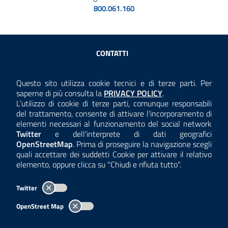
800.061.160
Sezione Link Utili
CONTATTI
AMMINISTRAZIONE TRASPARENTE
Questo sito utilizza cookie tecnici e di terze parti. Per
Consulta la
saperne di più consulta la
PRIVACY POLICY
.
ANTICORRUZIONE
L'utilizzo di cookie di terze parti, comunque responsabili
del trattamento, consente di attivare l'incorporamento di
ACCESSIBILITÀ
elementi necessari al funzionamento del social network
Twitter
e dell'interprete di dati geografici
COOKIE E PRIVACY
OpenStreetMap
. Prima di proseguire la navigazione scegli
quali accettare dei suddetti Cookie per attivare il relativo
TEMI A-Z
elemento, oppure clicca su "Chiudi e rifiuta tutto".
MAPPA
Twitter
AREA DIPENDENTI
OpenStreet Map