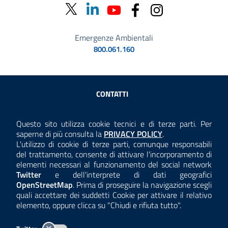
Emergenze Ambientali
800.061.160
Sezione Link Utili
CONTATTI
AMMINISTRAZIONE TRASPARENTE
Questo sito utilizza cookie tecnici e di terze parti. Per
Consulta la
saperne di più consulta la
PRIVACY POLICY
.
ANTICORRUZIONE
L'utilizzo di cookie di terze parti, comunque responsabili
del trattamento, consente di attivare l'incorporamento di
ACCESSIBILITÀ
elementi necessari al funzionamento del social network
Twitter
e dell'interprete di dati geografici
COOKIE E PRIVACY
OpenStreetMap
. Prima di proseguire la navigazione scegli
quali accettare dei suddetti Cookie per attivare il relativo
TEMI A-Z
elemento, oppure clicca su "Chiudi e rifiuta tutto".
MAPPA