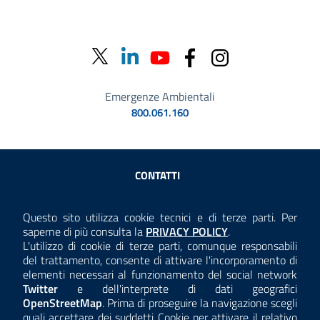
Emergenze Ambientali
800.061.160
Sezione Link Utili
CONTATTI
AMMINISTRAZIONE TRASPARENTE
Questo sito utilizza cookie tecnici e di terze parti. Per
Consulta la
saperne di più consulta la
PRIVACY POLICY
.
ANTICORRUZIONE
L'utilizzo di cookie di terze parti, comunque responsabili
del trattamento, consente di attivare l'incorporamento di
ACCESSIBILITÀ
elementi necessari al funzionamento del social network
Twitter
e dell'interprete di dati geografici
COOKIE E PRIVACY
OpenStreetMap
. Prima di proseguire la navigazione scegli
quali accettare dei suddetti Cookie per attivare il relativo
TEMI A-Z