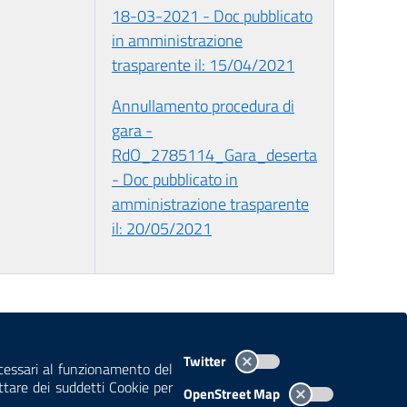
18-03-2021 - Doc pubblicato
in amministrazione
trasparente il: 15/04/2021
Annullamento procedura di
gara -
RdO_2785114_Gara_deserta
- Doc pubblicato in
amministrazione trasparente
il: 20/05/2021
TEMI A-Z
MAPPA
AREA DIPENDENTI
Twitter
ecessari al funzionamento del
ettare dei suddetti Cookie per
OpenStreet Map