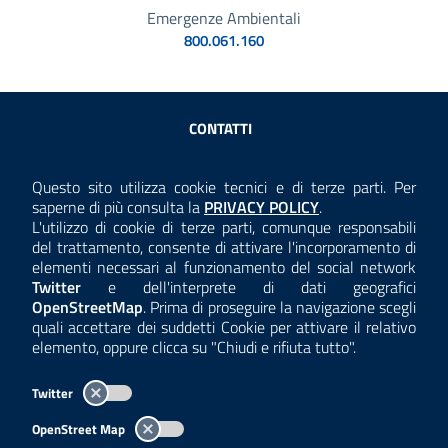
Emergenze Ambientali
800.061.160
Sezione Link Utili
CONTATTI
AMMINISTRAZIONE TRASPARENTE
Questo sito utilizza cookie tecnici e di terze parti. Per
Consulta la
saperne di più consulta la
PRIVACY POLICY
.
ANTICORRUZIONE
L'utilizzo di cookie di terze parti, comunque responsabili
del trattamento, consente di attivare l'incorporamento di
ACCESSIBILITÀ
elementi necessari al funzionamento del social network
Twitter
e dell'interprete di dati geografici
COOKIE E PRIVACY
OpenStreetMap
. Prima di proseguire la navigazione scegli
quali accettare dei suddetti Cookie per attivare il relativo
TEMI A-Z
elemento, oppure clicca su "Chiudi e rifiuta tutto".
MAPPA
Twitter
AREA DIPENDENTI
OpenStreet Map