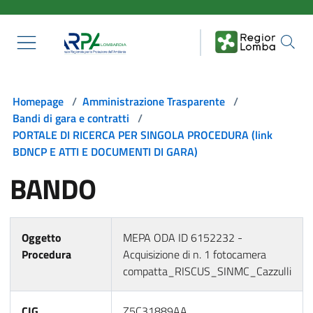
Salta al contenuto principale
Homepage
/
Amministrazione Trasparente
/
Bandi di gara e contratti
/
PORTALE DI RICERCA PER SINGOLA PROCEDURA (link
BDNCP E ATTI E DOCUMENTI DI GARA)
BANDO
Oggetto
MEPA ODA ID 6152232 -
Procedura
Acquisizione di n. 1 fotocamera
compatta_RISCUS_SINMC_Cazzulli
CIG
Z5C31889AA