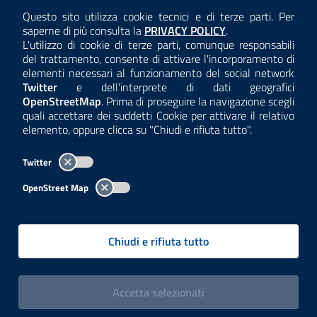
AMMINISTRAZIONE TRASPARENTE
Questo sito utilizza cookie tecnici e di terze parti. Per
Consulta la
saperne di più consulta la
PRIVACY POLICY
.
ANTICORRUZIONE
L'utilizzo di cookie di terze parti, comunque responsabili
del trattamento, consente di attivare l'incorporamento di
ACCESSIBILITÀ
elementi necessari al funzionamento del social network
Twitter
e dell'interprete di dati geografici
COOKIE E PRIVACY
OpenStreetMap
. Prima di proseguire la navigazione scegli
quali accettare dei suddetti Cookie per attivare il relativo
TEMI A-Z
elemento, oppure clicca su "Chiudi e rifiuta tutto".
MAPPA
Twitter
AREA DIPENDENTI
OpenStreet Map
Per l'utilizzo del logo e dei dati fare riferimento al regolamento
questa pagina
consultabile a
.
Chiudi e rifiuta tutto
Tutti i contenuti delle pagine sono a cura delle strutture competenti.
Copyright© 2002-2026 | ARPA Lombardia. Tutti i diritti riservati |
Centralino:
02696661
PEC:
arpa@pec.regione.lombardia.it
|
|
i cookies
Accetta
selezionati
P.IVA: 13015060158 | CUU-PA: UFCPQZ