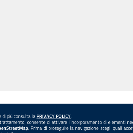
Consulta la
e di più consulta la
PRIVACY POLICY
.
ANTICORRUZIONE
ACCESSIBILITÀ
COOKIE E PRIVACY
el trattamento, consente di attivare l'incorporamento di elementi n
penStreetMap
. Prima di proseguire la navigazione scegli quali acc