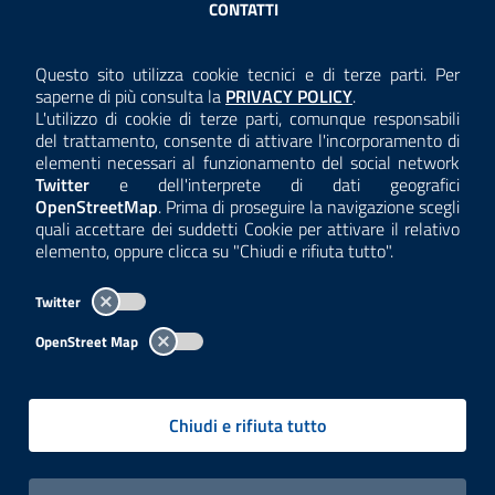
CONTATTI
AMMINISTRAZIONE TRASPARENTE
Questo sito utilizza cookie tecnici e di terze parti. Per
Consulta la
saperne di più consulta la
PRIVACY POLICY
.
ANTICORRUZIONE
L'utilizzo di cookie di terze parti, comunque responsabili
del trattamento, consente di attivare l'incorporamento di
ACCESSIBILITÀ
elementi necessari al funzionamento del social network
Twitter
e dell'interprete di dati geografici
COOKIE E PRIVACY
OpenStreetMap
. Prima di proseguire la navigazione scegli
quali accettare dei suddetti Cookie per attivare il relativo
TEMI A-Z
elemento, oppure clicca su "Chiudi e rifiuta tutto".
MAPPA
Twitter
AREA DIPENDENTI
OpenStreet Map
Per l'utilizzo del logo e dei dati fare riferimento al regolamento
questa pagina
consultabile a
.
Chiudi e rifiuta tutto
Tutti i contenuti delle pagine sono a cura delle strutture competenti.
Copyright© 2002-2026 | ARPA Lombardia. Tutti i diritti riservati |
Centralino:
02696661
PEC:
arpa@pec.regione.lombardia.it
|
|