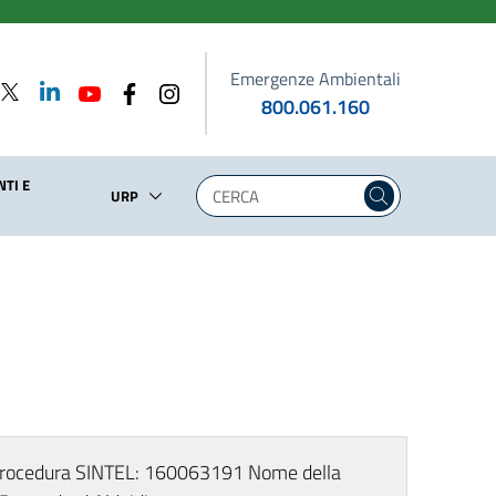
Emergenze Ambientali
800.061.160
TI E
URP
i procedura SINTEL: 160063191 Nome della