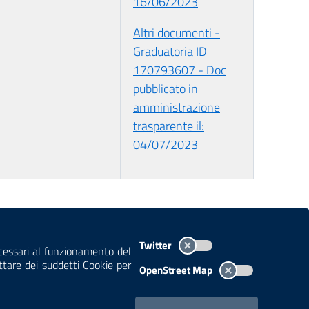
16/06/2023
Altri documenti -
Graduatoria ID
170793607 - Doc
pubblicato in
amministrazione
trasparente il:
04/07/2023
TEMI A-Z
MAPPA
AREA DIPENDENTI
Twitter
ecessari al funzionamento del
ettare dei suddetti Cookie per
OpenStreet Map
pagina
.