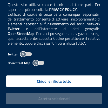
AMMINISTRAZIONE TRASPARENTE
Questo sito utilizza cookie tecnici e di terze parti. Per
Consulta la
saperne di più consulta la
PRIVACY POLICY
.
ANTICORRUZIONE
L'utilizzo di cookie di terze parti, comunque responsabili
del trattamento, consente di attivare l'incorporamento di
ACCESSIBILITÀ
elementi necessari al funzionamento del social network
Twitter
e dell'interprete di dati geografici
COOKIE E PRIVACY
OpenStreetMap
. Prima di proseguire la navigazione scegli
quali accettare dei suddetti Cookie per attivare il relativo
TEMI A-Z
elemento, oppure clicca su "Chiudi e rifiuta tutto".
MAPPA
Twitter
AREA DIPENDENTI
OpenStreet Map
Per l'utilizzo del logo e dei dati fare riferimento al regolamento
questa pagina
consultabile a
.
Chiudi e rifiuta tutto
Tutti i contenuti delle pagine sono a cura delle strutture competenti.
Copyright© 2002-2026 | ARPA Lombardia. Tutti i diritti riservati |
Centralino:
02696661
PEC:
arpa@pec.regione.lombardia.it
|
|
i cookies
Accetta
selezionati
P.IVA: 13015060158 | CUU-PA: UFCPQZ