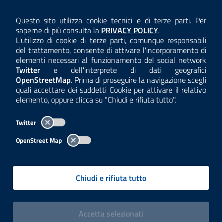
AMMINISTRAZIONE TRASPARENTE
Questo sito utilizza cookie tecnici e di terze parti. Per
Consulta la
saperne di più consulta la
PRIVACY POLICY
.
ANTICORRUZIONE
L'utilizzo di cookie di terze parti, comunque responsabili
del trattamento, consente di attivare l'incorporamento di
ACCESSIBILITÀ
elementi necessari al funzionamento del social network
Twitter
e dell'interprete di dati geografici
COOKIE E PRIVACY
OpenStreetMap
. Prima di proseguire la navigazione scegli
quali accettare dei suddetti Cookie per attivare il relativo
TEMI A-Z
elemento, oppure clicca su "Chiudi e rifiuta tutto".
MAPPA
Twitter
AREA DIPENDENTI
OpenStreet Map
Per l'utilizzo del logo e dei dati fare riferimento al regolamento
questa pagina
consultabile a
.
Chiudi e rifiuta tutto
Tutti i contenuti delle pagine sono a cura delle strutture competenti.
Copyright© 2002-2026 | ARPA Lombardia. Tutti i diritti riservati |
Centralino:
02696661
PEC:
arpa@pec.regione.lombardia.it
|
|
i cookies
Accetta
selezionati
P.IVA: 13015060158 | CUU-PA: UFCPQZ