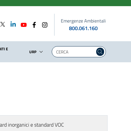
Emergenze Ambientali
800.061.160
TI E
URP
dard inorganici e standard VOC