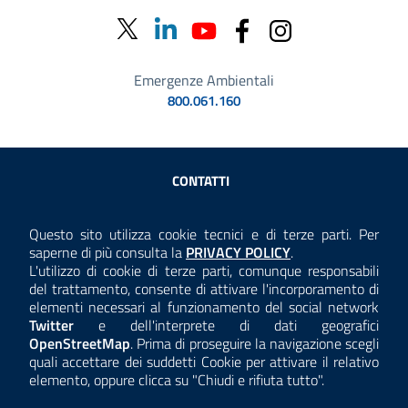
Emergenze Ambientali
800.061.160
Sezione Link Utili
CONTATTI
AMMINISTRAZIONE TRASPARENTE
Questo sito utilizza cookie tecnici e di terze parti. Per
Consulta la
saperne di più consulta la
PRIVACY POLICY
.
ANTICORRUZIONE
L'utilizzo di cookie di terze parti, comunque responsabili
del trattamento, consente di attivare l'incorporamento di
ACCESSIBILITÀ
elementi necessari al funzionamento del social network
Twitter
e dell'interprete di dati geografici
COOKIE E PRIVACY
OpenStreetMap
. Prima di proseguire la navigazione scegli
quali accettare dei suddetti Cookie per attivare il relativo
TEMI A-Z
elemento, oppure clicca su "Chiudi e rifiuta tutto".
MAPPA