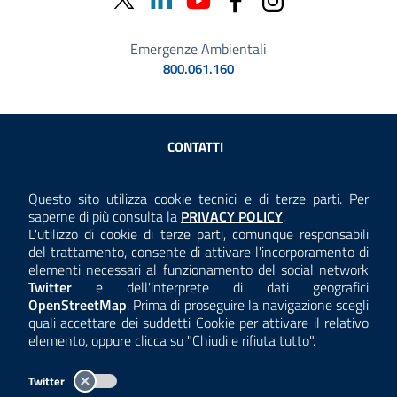
Emergenze Ambientali
800.061.160
Sezione Link Utili
CONTATTI
AMMINISTRAZIONE TRASPARENTE
Questo sito utilizza cookie tecnici e di terze parti. Per
Consulta la
saperne di più consulta la
PRIVACY POLICY
.
ANTICORRUZIONE
L'utilizzo di cookie di terze parti, comunque responsabili
del trattamento, consente di attivare l'incorporamento di
ACCESSIBILITÀ
elementi necessari al funzionamento del social network
Twitter
e dell'interprete di dati geografici
COOKIE E PRIVACY
OpenStreetMap
. Prima di proseguire la navigazione scegli
quali accettare dei suddetti Cookie per attivare il relativo
TEMI A-Z
elemento, oppure clicca su "Chiudi e rifiuta tutto".
MAPPA
Twitter
AREA DIPENDENTI