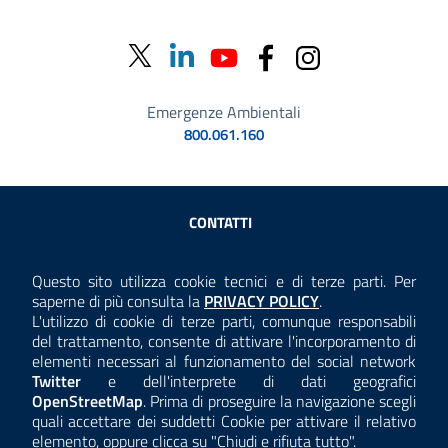
Emergenze Ambientali
800.061.160
Sezione Link Utili
CONTATTI
AMMINISTRAZIONE TRASPARENTE
Questo sito utilizza cookie tecnici e di terze parti. Per
Consulta la
saperne di più consulta la
PRIVACY POLICY
.
ANTICORRUZIONE
L'utilizzo di cookie di terze parti, comunque responsabili
del trattamento, consente di attivare l'incorporamento di
ACCESSIBILITÀ
elementi necessari al funzionamento del social network
Twitter
e dell'interprete di dati geografici
COOKIE E PRIVACY
OpenStreetMap
. Prima di proseguire la navigazione scegli
quali accettare dei suddetti Cookie per attivare il relativo
TEMI A-Z
elemento, oppure clicca su "Chiudi e rifiuta tutto".