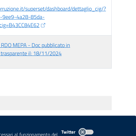
corruzione.it/superset/dashboard/dettaglio_cig/?
-9ee9-4a28-85da-
cig=B43CC84E62
 RDO MEPA - Doc pubblicato in
trasparente il: 18/11/2024
TEMI A-Z
MAPPA
AREA DIPENDENTI
Twitter
ecessari al funzionamento del