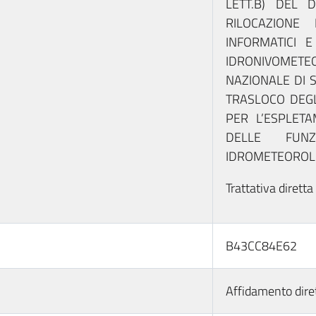
LETT.B) DEL 
RILOCAZIONE 
INFORMATICI 
IDRONIVOMETE
NAZIONALE DI S
TRASLOCO DEGL
PER L’ESPLET
DELLE FUNZI
IDROMETEOROLO
Trattativa diret
B43CC84E62
Affidamento diret