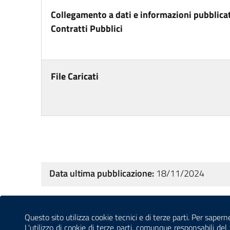
Collegamento a dati e informazioni pubblicat
Contratti Pubblici
File Caricati
Data ultima pubblicazione:
18/11/2024
Sezione Link Utili
Questo sito utilizza cookie tecnici e di terze parti. Per sapern
CONTATTI
AMMINISTRAZIONE TRASPARENTE
L'utilizzo di cookie di terze parti, comunque responsabili d