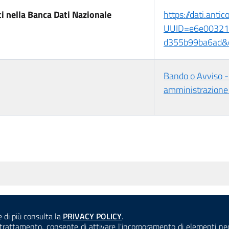
i nella Banca Dati Nazionale
https://dati.anti
UUID=e6e00321
d355b99ba6ad&
Bando o Avviso -
amministrazione 
Consulta la
e di più consulta la
PRIVACY POLICY
.
ANTICORRUZIONE
ACCESSIBILITÀ
COOKIE E PRIVACY
el trattamento, consente di attivare l'incorporamento di elementi n