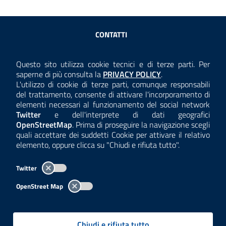
Sezione Link Utili
CONTATTI
AMMINISTRAZIONE TRASPARENTE
Questo sito utilizza cookie tecnici e di terze parti. Per
Consulta la
saperne di più consulta la
PRIVACY POLICY
.
ANTICORRUZIONE
L'utilizzo di cookie di terze parti, comunque responsabili
del trattamento, consente di attivare l'incorporamento di
ACCESSIBILITÀ
elementi necessari al funzionamento del social network
Twitter
e dell'interprete di dati geografici
COOKIE E PRIVACY
OpenStreetMap
. Prima di proseguire la navigazione scegli
quali accettare dei suddetti Cookie per attivare il relativo
TEMI A-Z
elemento, oppure clicca su "Chiudi e rifiuta tutto".
MAPPA
Twitter
AREA DIPENDENTI
OpenStreet Map
Per l'utilizzo del logo e dei dati fare riferimento al regolamento
questa pagina
consultabile a
.
Chiudi e rifiuta tutto