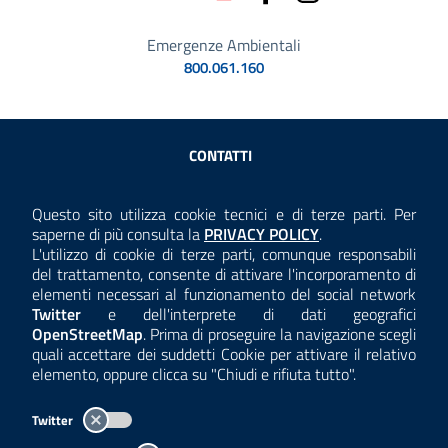
Emergenze Ambientali
800.061.160
Sezione Link Utili
CONTATTI
AMMINISTRAZIONE TRASPARENTE
Questo sito utilizza cookie tecnici e di terze parti. Per
Consulta la
saperne di più consulta la
PRIVACY POLICY
.
ANTICORRUZIONE
L'utilizzo di cookie di terze parti, comunque responsabili
del trattamento, consente di attivare l'incorporamento di
ACCESSIBILITÀ
elementi necessari al funzionamento del social network
Twitter
e dell'interprete di dati geografici
COOKIE E PRIVACY
OpenStreetMap
. Prima di proseguire la navigazione scegli
quali accettare dei suddetti Cookie per attivare il relativo
TEMI A-Z
elemento, oppure clicca su "Chiudi e rifiuta tutto".
MAPPA
Twitter
AREA DIPENDENTI