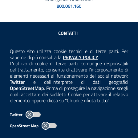
800.061.160
Sezione Link Utili
CONTATTI
AMMINISTRAZIONE TRASPARENTE
Questo sito utilizza cookie tecnici e di terze parti. Per
Consulta la
saperne di più consulta la
PRIVACY POLICY
.
ANTICORRUZIONE
L'utilizzo di cookie di terze parti, comunque responsabili
del trattamento, consente di attivare l'incorporamento di
ACCESSIBILITÀ
elementi necessari al funzionamento del social network
Twitter
e dell'interprete di dati geografici
COOKIE E PRIVACY
OpenStreetMap
. Prima di proseguire la navigazione scegli
quali accettare dei suddetti Cookie per attivare il relativo
TEMI A-Z
elemento, oppure clicca su "Chiudi e rifiuta tutto".
MAPPA
Twitter
AREA DIPENDENTI
OpenStreet Map