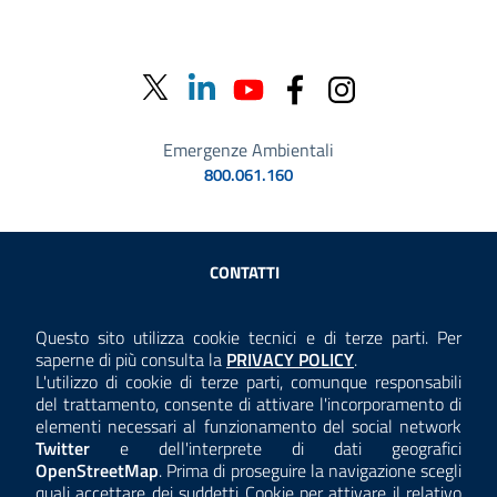
Emergenze Ambientali
800.061.160
Sezione Link Utili
CONTATTI
AMMINISTRAZIONE TRASPARENTE
Questo sito utilizza cookie tecnici e di terze parti. Per
Consulta la
saperne di più consulta la
PRIVACY POLICY
.
ANTICORRUZIONE
L'utilizzo di cookie di terze parti, comunque responsabili
del trattamento, consente di attivare l'incorporamento di
ACCESSIBILITÀ
elementi necessari al funzionamento del social network
Twitter
e dell'interprete di dati geografici
COOKIE E PRIVACY
OpenStreetMap
. Prima di proseguire la navigazione scegli
quali accettare dei suddetti Cookie per attivare il relativo
TEMI A-Z