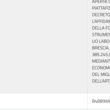
APERTA 
PIATTAFO
DECRETO 
L’AFFID
DELLA FO
STRUMEN
UO LABOR
BRESCIA,
385.245,
MEDIANTE
ECONOMI
DEL MIGL
DELL’ART
B4BB99A