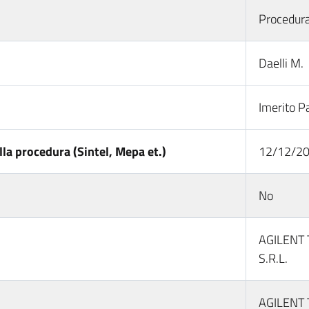
Procedura
Daelli M.
Imerito P
la procedura (Sintel, Mepa et.)
12/12/2
No
AGILENT 
S.R.L.
AGILENT 