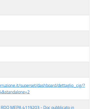
corruzione.it/superset/dashboard/dettaglio_cig/?
4&standalone=2
- RDO MEPA 4119203 - Doc pubblicato in