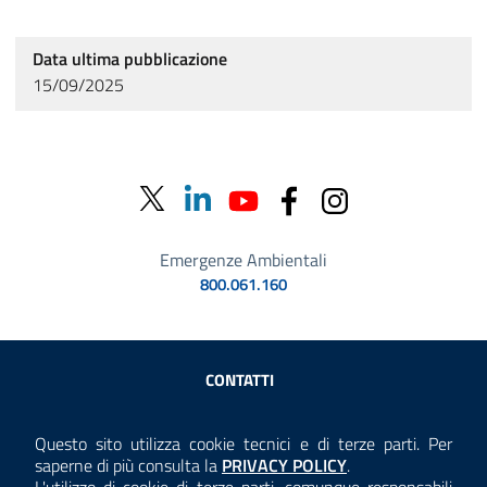
Data ultima pubblicazione
15/09/2025
Emergenze Ambientali
800.061.160
Sezione Link Utili
CONTATTI
AMMINISTRAZIONE TRASPARENTE
Questo sito utilizza cookie tecnici e di terze parti. Per
Consulta la
saperne di più consulta la
PRIVACY POLICY
.
ANTICORRUZIONE