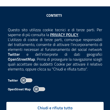
Sezione Link Utili
CONTATTI
AMMINISTRAZIONE TRASPARENTE
Questo sito utilizza cookie tecnici e di terze parti. Per
Consulta la
saperne di più consulta la
PRIVACY POLICY
.
ANTICORRUZIONE
L'utilizzo di cookie di terze parti, comunque responsabili
del trattamento, consente di attivare l'incorporamento di
ACCESSIBILITÀ
elementi necessari al funzionamento del social network
Twitter
e dell'interprete di dati geografici
COOKIE E PRIVACY
OpenStreetMap
. Prima di proseguire la navigazione scegli
quali accettare dei suddetti Cookie per attivare il relativo
TEMI A-Z
elemento, oppure clicca su "Chiudi e rifiuta tutto".
MAPPA
Twitter
AREA DIPENDENTI
OpenStreet Map
Per l'utilizzo del logo e dei dati fare riferimento al regolamento
questa pagina
consultabile a
.
Chiudi e rifiuta tutto