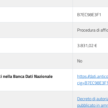
B7EC98E3F1
Procedura di affi
3.831,02 €
No
i nella Banca Dati Nazionale
https://dati.anti
cig=B7EC98E3F
Decreto di autori
pubblicato in am