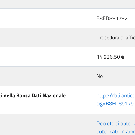
B8ED891792
Procedura di affi
14.926,50 €
No
i nella Banca Dati Nazionale
https://dati.anti
cig=B8ED89179
Decreto di autori
pubblicato in am