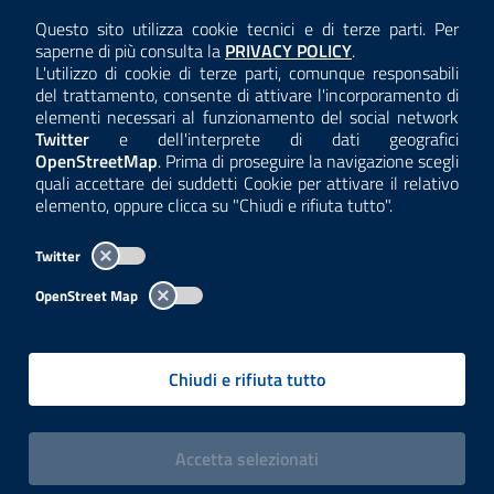
AMMINISTRAZIONE TRASPARENTE
Questo sito utilizza cookie tecnici e di terze parti. Per
Consulta la
saperne di più consulta la
PRIVACY POLICY
.
ANTICORRUZIONE
L'utilizzo di cookie di terze parti, comunque responsabili
del trattamento, consente di attivare l'incorporamento di
ACCESSIBILITÀ
elementi necessari al funzionamento del social network
Twitter
e dell'interprete di dati geografici
COOKIE E PRIVACY
OpenStreetMap
. Prima di proseguire la navigazione scegli
quali accettare dei suddetti Cookie per attivare il relativo
TEMI A-Z
elemento, oppure clicca su "Chiudi e rifiuta tutto".
MAPPA
Twitter
AREA DIPENDENTI
OpenStreet Map
Per l'utilizzo del logo e dei dati fare riferimento al regolamento
questa pagina
consultabile a
.
Chiudi e rifiuta tutto
Tutti i contenuti delle pagine sono a cura delle strutture competenti.
Copyright© 2002-2026 | ARPA Lombardia. Tutti i diritti riservati |
Centralino:
02696661
PEC:
arpa@pec.regione.lombardia.it
|
|
i cookies
Accetta
selezionati
P.IVA: 13015060158 | CUU-PA: UFCPQZ