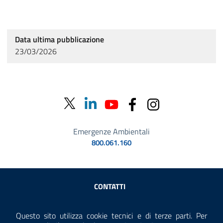
Data ultima pubblicazione
23/03/2026
Emergenze Ambientali
800.061.160
Sezione Link Utili
CONTATTI
AMMINISTRAZIONE TRASPARENTE
Questo sito utilizza cookie tecnici e di terze parti. Per