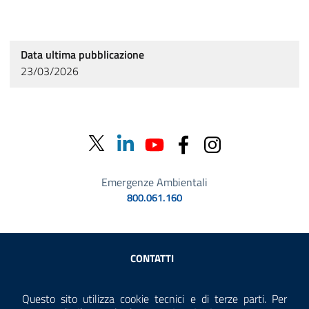
Data ultima pubblicazione
23/03/2026
Emergenze Ambientali
800.061.160
Sezione Link Utili
CONTATTI
AMMINISTRAZIONE TRASPARENTE
Questo sito utilizza cookie tecnici e di terze parti. Per