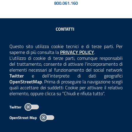
800.061.160
Sezione Link Utili
CONTATTI
AMMINISTRAZIONE TRASPARENTE
Questo sito utilizza cookie tecnici e di terze parti. Per
Consulta la
saperne di più consulta la
PRIVACY POLICY
.
ANTICORRUZIONE
L'utilizzo di cookie di terze parti, comunque responsabili
del trattamento, consente di attivare l'incorporamento di
ACCESSIBILITÀ
elementi necessari al funzionamento del social network
Twitter
e dell'interprete di dati geografici
COOKIE E PRIVACY
OpenStreetMap
. Prima di proseguire la navigazione scegli
quali accettare dei suddetti Cookie per attivare il relativo
TEMI A-Z
elemento, oppure clicca su "Chiudi e rifiuta tutto".
MAPPA
Twitter
AREA DIPENDENTI
OpenStreet Map