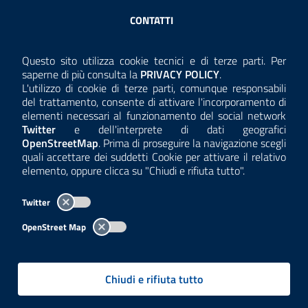
Sezione Link Utili
CONTATTI
AMMINISTRAZIONE TRASPARENTE
Questo sito utilizza cookie tecnici e di terze parti. Per
Consulta la
saperne di più consulta la
PRIVACY POLICY
.
ANTICORRUZIONE
L'utilizzo di cookie di terze parti, comunque responsabili
del trattamento, consente di attivare l'incorporamento di
ACCESSIBILITÀ
elementi necessari al funzionamento del social network
Twitter
e dell'interprete di dati geografici
COOKIE E PRIVACY
OpenStreetMap
. Prima di proseguire la navigazione scegli
quali accettare dei suddetti Cookie per attivare il relativo
TEMI A-Z
elemento, oppure clicca su "Chiudi e rifiuta tutto".
MAPPA
Twitter
AREA DIPENDENTI
OpenStreet Map
Per l'utilizzo del logo e dei dati fare riferimento al regolamento
questa pagina
consultabile a
.
Chiudi e rifiuta tutto
Tutti i contenuti delle pagine sono a cura delle strutture competenti.
Copyright© 2002-2026 | ARPA Lombardia. Tutti i diritti riservati |