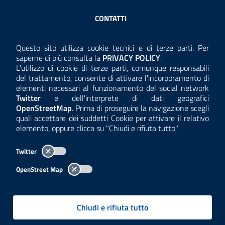
Sezione Link Utili
CONTATTI
AMMINISTRAZIONE TRASPARENTE
Questo sito utilizza cookie tecnici e di terze parti. Per
Consulta la
saperne di più consulta la
PRIVACY POLICY
.
ANTICORRUZIONE
L'utilizzo di cookie di terze parti, comunque responsabili
del trattamento, consente di attivare l'incorporamento di
ACCESSIBILITÀ
elementi necessari al funzionamento del social network
Twitter
e dell'interprete di dati geografici
COOKIE E PRIVACY
OpenStreetMap
. Prima di proseguire la navigazione scegli
quali accettare dei suddetti Cookie per attivare il relativo
TEMI A-Z
elemento, oppure clicca su "Chiudi e rifiuta tutto".
MAPPA
Twitter
AREA DIPENDENTI
OpenStreet Map
Per l'utilizzo del logo e dei dati fare riferimento al regolamento
questa pagina
consultabile a
.
Chiudi e rifiuta tutto
Tutti i contenuti delle pagine sono a cura delle strutture competenti.