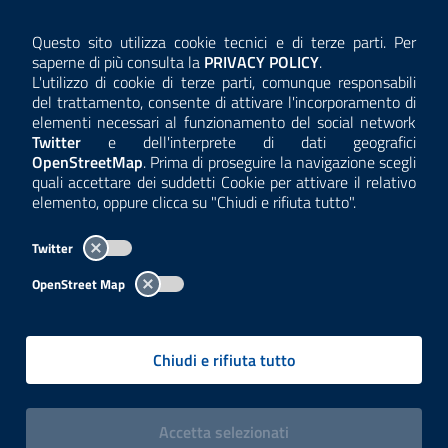
AMMINISTRAZIONE TRASPARENTE
Questo sito utilizza cookie tecnici e di terze parti. Per
Consulta la
saperne di più consulta la
PRIVACY POLICY
.
ANTICORRUZIONE
L'utilizzo di cookie di terze parti, comunque responsabili
del trattamento, consente di attivare l'incorporamento di
ACCESSIBILITÀ
elementi necessari al funzionamento del social network
Twitter
e dell'interprete di dati geografici
COOKIE E PRIVACY
OpenStreetMap
. Prima di proseguire la navigazione scegli
quali accettare dei suddetti Cookie per attivare il relativo
TEMI A-Z
elemento, oppure clicca su "Chiudi e rifiuta tutto".
MAPPA
Twitter
AREA DIPENDENTI
OpenStreet Map
Per l'utilizzo del logo e dei dati fare riferimento al regolamento
Chiudi e rifiuta tutto
questa pagina
consultabile a
.
Tutti i contenuti delle pagine sono a cura delle strutture competenti.
Copyright© 2002-2026 | ARPA Lombardia. Tutti i diritti riservati |
Centralino:
02696661
PEC:
arpa@pec.regione.lombardia.it
|
|
i cookies
Accetta
selezionati
P.IVA: 13015060158 | CUU-PA: UFCPQZ