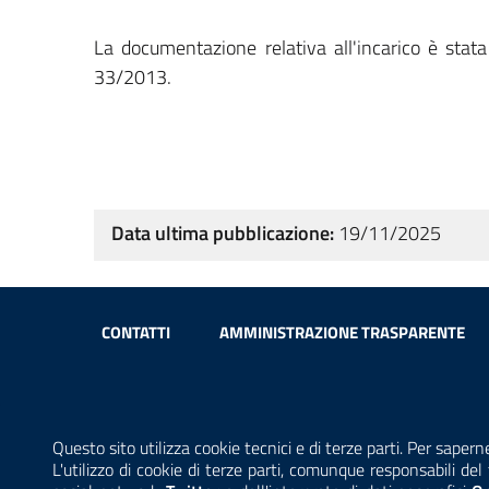
La documentazione relativa all'incarico è stata
33/2013.
Data ultima pubblicazione:
19/11/2025
Sezione Link Utili
CONTATTI
AMMINISTRAZIONE TRASPARENTE
Per l'ut
Questo sito utilizza cookie tecnici e di terze parti. Per sapern
Copyright© 2002-2026 | ARPA Lombardia. Tutti i diritti riserv
L'utilizzo di cookie di terze parti, comunque responsabili d