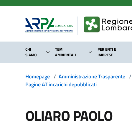
Salta al contenuto principale
CHI
TEMI
PER ENTI E
SIAMO
AMBIENTALI
IMPRESE
Homepage
/
Amministrazione Trasparente
/
Pagine AT incarichi depubblicati
OLIARO PAOLO