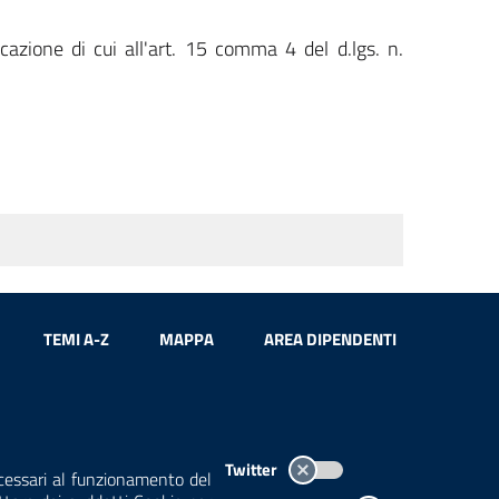
cazione di cui all'art. 15 comma 4 del d.lgs. n.
TEMI A-Z
MAPPA
AREA DIPENDENTI
pagina
.
Twitter
VA: 13015060158 | CUU-PA: UFCPQZ
ecessari al funzionamento del