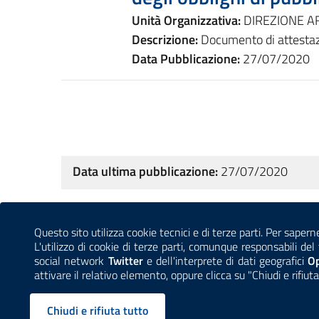
Unità Organizzativa:
DIREZIONE AF
Descrizione:
Documento di attestazi
Data Pubblicazione:
27/07/2020
Data ultima pubblicazione:
27/07/2020
Sezione Link Utili
Questo sito utilizza cookie tecnici e di terze parti. Per sapern
CONTATTI
AMMINISTRAZIONE TRASPARENTE
L'utilizzo di cookie di terze parti, comunque responsabili d
social network
Twitter
e dell'interprete di dati geografici
O
attivare il relativo elemento, oppure clicca su "Chiudi e rifiuta
Per l'ut
Chiudi e rifiuta tutto