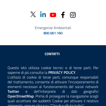
Emergenze Ambientali
800.061.160
Sezione Link Utili
CONTATTI
AMMINISTRAZIONE TRASPARENTE
Questo sito utilizza cookie tecnici e di terze parti. Per
Consulta la
saperne di più consulta la
PRIVACY POLICY
.
ANTICORRUZIONE
L'utilizzo di cookie di terze parti, comunque responsabili
del trattamento, consente di attivare l'incorporamento di
ACCESSIBILITÀ
elementi necessari al funzionamento del social network
Twitter
e dell'interprete di dati geografici
COOKIE E PRIVACY
OpenStreetMap
. Prima di proseguire la navigazione scegli
quali accettare dei suddetti Cookie per attivare il relativo
TEMI A-Z
elemento, oppure clicca su "Chiudi e rifiuta tutto".