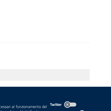
TEMI A-Z
MAPPA
AREA DIPENDENTI
Twitter
ecessari al funzionamento del