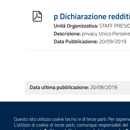
p Dichiarazione reddi
Unità Organizzativa:
STAFF PRESI
Descrizione:
privacy Unico Persone
Data Pubblicazione:
20/09/2019
Data ultima pubblicazione:
20/09/2019
Sezione Link Utili
CONTATTI
AMMINISTRAZIONE TRASPARENTE
Questo sito utilizza cookie tecnici e di terze parti. Per sapern
L'utilizzo di cookie di terze parti, comunque responsabili d