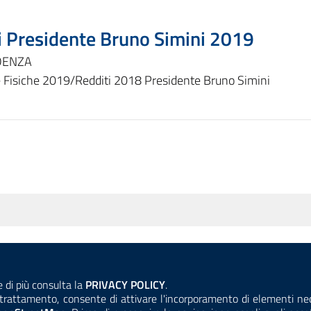
ti Presidente Bruno Simini 2019
DENZA
 Fisiche 2019/Redditi 2018 Presidente Bruno Simini
ANTICORRUZIONE
ACCESSIBILITÀ
COOKIE E PRIVACY
Consulta la
e di più consulta la
PRIVACY POLICY
.
el trattamento, consente di attivare l'incorporamento di elementi n