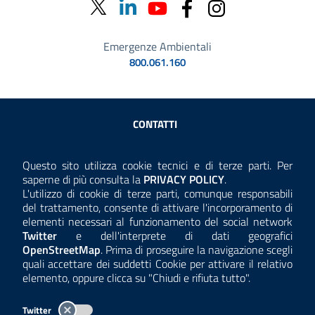
Emergenze Ambientali
800.061.160
Sezione Link Utili
CONTATTI
AMMINISTRAZIONE TRASPARENTE
Questo sito utilizza cookie tecnici e di terze parti. Per
Consulta la
saperne di più consulta la
PRIVACY POLICY
.
ANTICORRUZIONE
L'utilizzo di cookie di terze parti, comunque responsabili
del trattamento, consente di attivare l'incorporamento di
ACCESSIBILITÀ
elementi necessari al funzionamento del social network
Twitter
e dell'interprete di dati geografici
COOKIE E PRIVACY
OpenStreetMap
. Prima di proseguire la navigazione scegli
quali accettare dei suddetti Cookie per attivare il relativo
TEMI A-Z
elemento, oppure clicca su "Chiudi e rifiuta tutto".
MAPPA
Twitter