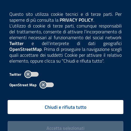
AMMINISTRAZIONE TRASPARENTE
Questo sito utilizza cookie tecnici e di terze parti. Per
Consulta la
saperne di più consulta la
PRIVACY POLICY
.
ANTICORRUZIONE
L'utilizzo di cookie di terze parti, comunque responsabili
del trattamento, consente di attivare l'incorporamento di
ACCESSIBILITÀ
elementi necessari al funzionamento del social network
Twitter
e dell'interprete di dati geografici
COOKIE E PRIVACY
OpenStreetMap
. Prima di proseguire la navigazione scegli
quali accettare dei suddetti Cookie per attivare il relativo
TEMI A-Z
elemento, oppure clicca su "Chiudi e rifiuta tutto".
MAPPA
Twitter
AREA DIPENDENTI
OpenStreet Map
Per l'utilizzo del logo e dei dati fare riferimento al regolamento
questa pagina
consultabile a
.
Chiudi e rifiuta tutto
Tutti i contenuti delle pagine sono a cura delle strutture competenti.
Copyright© 2002-2026 | ARPA Lombardia. Tutti i diritti riservati |
Centralino:
02696661
PEC:
arpa@pec.regione.lombardia.it
|
|
i cookies
Accetta
selezionati
P.IVA: 13015060158 | CUU-PA: UFCPQZ