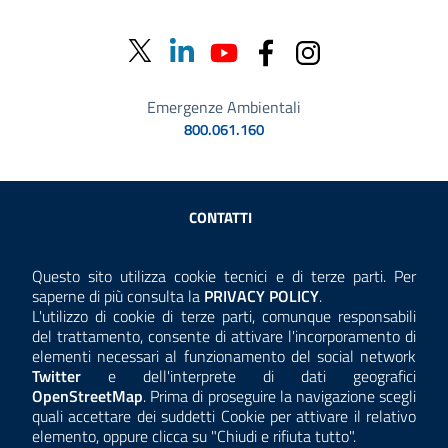
Emergenze Ambientali
800.061.160
Sezione Link Utili
CONTATTI
AMMINISTRAZIONE TRASPARENTE
Questo sito utilizza cookie tecnici e di terze parti. Per
Consulta la
saperne di più consulta la
PRIVACY POLICY
.
ANTICORRUZIONE
L'utilizzo di cookie di terze parti, comunque responsabili
del trattamento, consente di attivare l'incorporamento di
ACCESSIBILITÀ
elementi necessari al funzionamento del social network
Twitter
e dell'interprete di dati geografici
COOKIE E PRIVACY
OpenStreetMap
. Prima di proseguire la navigazione scegli
quali accettare dei suddetti Cookie per attivare il relativo
TEMI A-Z
elemento, oppure clicca su "Chiudi e rifiuta tutto".