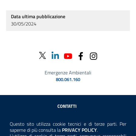
Data ultima pubblicazione
30/05/2024
Emergenze Ambientali
800.061.160
Sezione Link Utili
CONTATTI
AMMINISTRAZIONE TRASPARENTE
Questo sito utilizza cookie tecnici e di terze parti. Per
Consulta la
saperne di più consulta la
PRIVACY POLICY
.
ANTICORRUZIONE