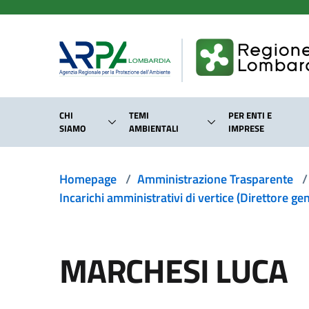
Salta al contenuto principale
CHI
TEMI
PER ENTI E
SIAMO
AMBIENTALI
IMPRESE
Homepage
/
Amministrazione Trasparente
/
Incarichi amministrativi di vertice (Direttore ge
MARCHESI LUCA