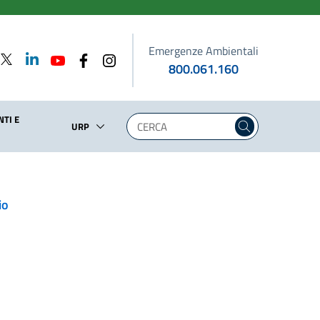
Emergenze Ambientali
800.061.160
TI E
URP
io