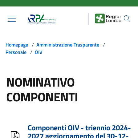
Salta al contenuto principale
Homepage
/
Amministrazione Trasparente
/
Personale
/
OIV
NOMINATIVO
COMPONENTI
Componenti OIV - triennio 2024-
2027 aggiornamento del 30-12-