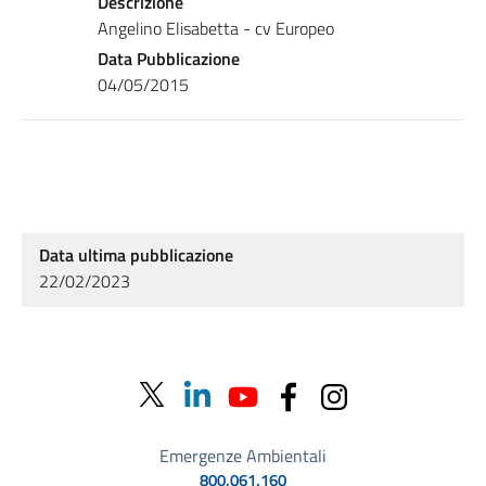
Descrizione
Angelino Elisabetta - cv Europeo
Data Pubblicazione
04/05/2015
Data ultima pubblicazione
22/02/2023
Emergenze Ambientali
800.061.160