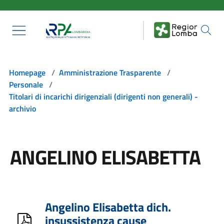
Salta al contenuto principale
Homepage
/
Amministrazione Trasparente
/
Personale
/
Titolari di incarichi dirigenziali (dirigenti non generali) -
archivio
ANGELINO ELISABETTA
Angelino Elisabetta dich.
insussistenza cause