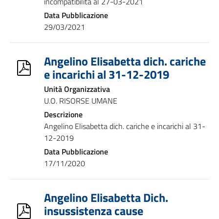
incompatibilità al 27-03-2021
Data Pubblicazione
29/03/2021
Angelino Elisabetta dich. cariche
e incarichi al 31-12-2019
Unità Organizzativa
U.O. RISORSE UMANE
Descrizione
Angelino Elisabetta dich. cariche e incarichi al 31-
12-2019
Data Pubblicazione
17/11/2020
Angelino Elisabetta Dich.
insussistenza cause