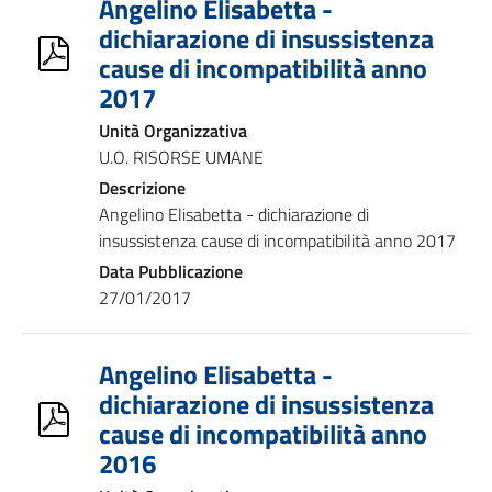
Angelino Elisabetta -
dichiarazione di insussistenza
cause di incompatibilità anno
2017
Unità Organizzativa
U.O. RISORSE UMANE
Descrizione
Angelino Elisabetta - dichiarazione di
insussistenza cause di incompatibilità anno 2017
Data Pubblicazione
27/01/2017
Angelino Elisabetta -
dichiarazione di insussistenza
cause di incompatibilità anno
2016