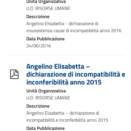
Unità Organizzativa
U.O. RISORSE UMANE
Descrizione
Angelino Elisabetta - dichiarazione di
insussistenza cause di incompatibilità anno 2016
Data Pubblicazione
24/06/2016
Angelino Elisabetta –
dichiarazione di incompatibilità e
inconferibilità anno 2015
Unità Organizzativa
U.O. RISORSE UMANE
Descrizione
Angelino Elisabetta – dichiarazione di
incompatibilità e inconferibilità anno 2015
Data Pubblicazione