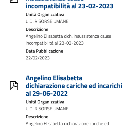
incompatibilità al 23-02-2023
Unità Organizzativa
U.O. RISORSE UMANE
Descrizione
Angelino Elisabetta dich. insussistenza cause
incompatibilità al 23-02-2023
Data Pubblicazione
22/02/2023
Angelino Elisabetta
dichiarazione cariche ed incarichi
al 29-06-2022
Unità Organizzativa
U.O. RISORSE UMANE
Descrizione
Angelino Elisabetta dichiarazione cariche ed