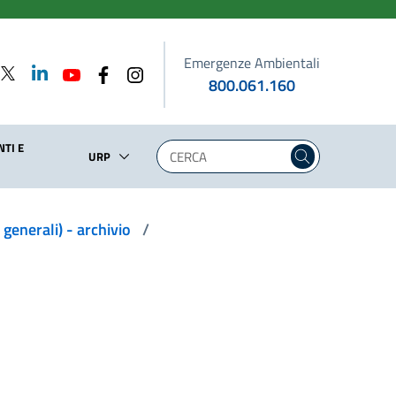
Emergenze Ambientali
800.061.160
TI E
URP
n generali) - archivio
/