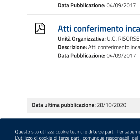
Data Pubblicazione:
04/09/2017
Atti conferimento inca
Unità Organizzativa:
U.O. RISORSE
Descrizione:
Atti conferimento inca
Data Pubblicazione:
04/09/2017
Data ultima pubblicazione:
28/10/2020
Sezione Link Utili
Questo sito utilizza cookie tecnici e di terze parti. Per sapern
CONTATTI
AMMINISTRAZIONE TRASPARENTE
L'utilizzo di cookie di terze parti, comunque responsabili d