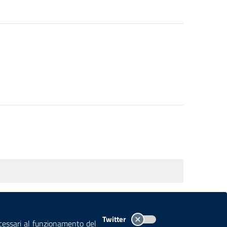
TEMI A-Z
MAPPA
AREA DIPENDENTI
Twitter
ecessari al funzionamento del