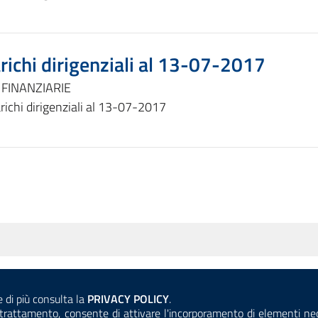
richi dirigenziali al 13-07-2017
 FINANZIARIE
richi dirigenziali al 13-07-2017
Consulta la
e di più consulta la
PRIVACY POLICY
.
ANTICORRUZIONE
ACCESSIBILITÀ
COOKIE E PRIVACY
el trattamento, consente di attivare l'incorporamento di elementi n