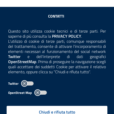
Sezione Link Utili
CONTATTI
AMMINISTRAZIONE TRASPARENTE
Questo sito utilizza cookie tecnici e di terze parti. Per
Consulta la
saperne di più consulta la
PRIVACY POLICY
.
ANTICORRUZIONE
L'utilizzo di cookie di terze parti, comunque responsabili
del trattamento, consente di attivare l'incorporamento di
ACCESSIBILITÀ
elementi necessari al funzionamento del social network
Twitter
e dell'interprete di dati geografici
COOKIE E PRIVACY
OpenStreetMap
. Prima di proseguire la navigazione scegli
quali accettare dei suddetti Cookie per attivare il relativo
TEMI A-Z
elemento, oppure clicca su "Chiudi e rifiuta tutto".
MAPPA
Twitter
AREA DIPENDENTI
OpenStreet Map
Per l'utilizzo del logo e dei dati fare riferimento al regolamento
questa pagina
consultabile a
.
Chiudi e rifiuta tutto