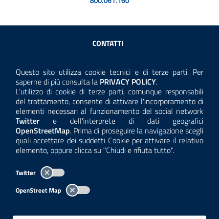
800.061.160
Sezione Link Utili
CONTATTI
AMMINISTRAZIONE TRASPARENTE
Questo sito utilizza cookie tecnici e di terze parti. Per
Consulta la
saperne di più consulta la
PRIVACY POLICY
.
ANTICORRUZIONE
L'utilizzo di cookie di terze parti, comunque responsabili
del trattamento, consente di attivare l'incorporamento di
ACCESSIBILITÀ
elementi necessari al funzionamento del social network
Twitter
e dell'interprete di dati geografici
COOKIE E PRIVACY
OpenStreetMap
. Prima di proseguire la navigazione scegli
quali accettare dei suddetti Cookie per attivare il relativo
TEMI A-Z
elemento, oppure clicca su "Chiudi e rifiuta tutto".
MAPPA
Twitter
AREA DIPENDENTI
OpenStreet Map
Per l'utilizzo del logo e dei dati fare riferimento al regolamento