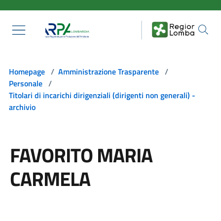
Salta al contenuto principale
Homepage
/
Amministrazione Trasparente
/
Personale
/
Titolari di incarichi dirigenziali (dirigenti non generali) -
archivio
FAVORITO MARIA
CARMELA