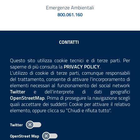
Emergenze Ambientali
800.061.160
Sezione Link Utili
CONTATTI
AMMINISTRAZIONE TRASPARENTE
Questo sito utilizza cookie tecnici e di terze parti. Per
Consulta la
saperne di più consulta la
PRIVACY POLICY
.
ANTICORRUZIONE
L'utilizzo di cookie di terze parti, comunque responsabili
del trattamento, consente di attivare l'incorporamento di
ACCESSIBILITÀ
elementi necessari al funzionamento del social network
Twitter
e dell'interprete di dati geografici
COOKIE E PRIVACY
OpenStreetMap
. Prima di proseguire la navigazione scegli
quali accettare dei suddetti Cookie per attivare il relativo
TEMI A-Z
elemento, oppure clicca su "Chiudi e rifiuta tutto".
MAPPA
Twitter
AREA DIPENDENTI
OpenStreet Map